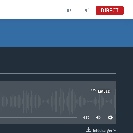
DIRECT
EMBED
able
4:59
Télécharger