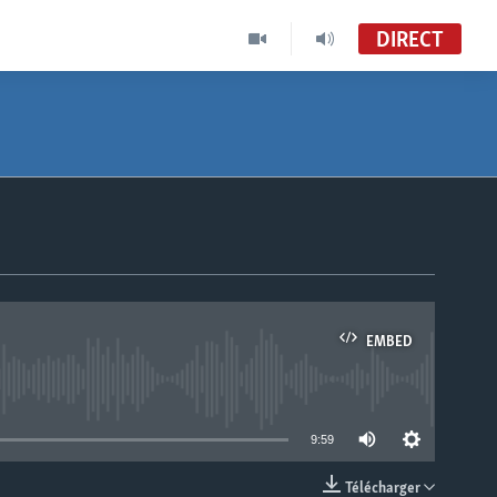
DIRECT
EMBED
able
9:59
Télécharger