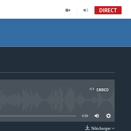
DIRECT
EMBED
able
4:59
Télécharger