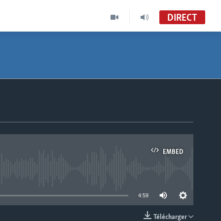
DIRECT
EMBED
able
4:59
Télécharger