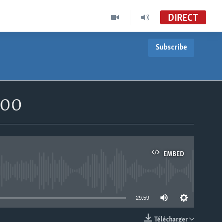
DIRECT
Subscribe
h00
EMBED
able
29:59
Télécharger