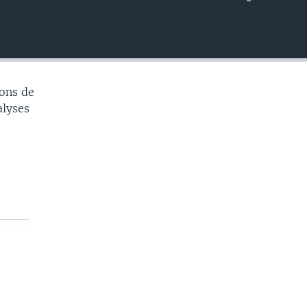
EMBED
ons de
alyses