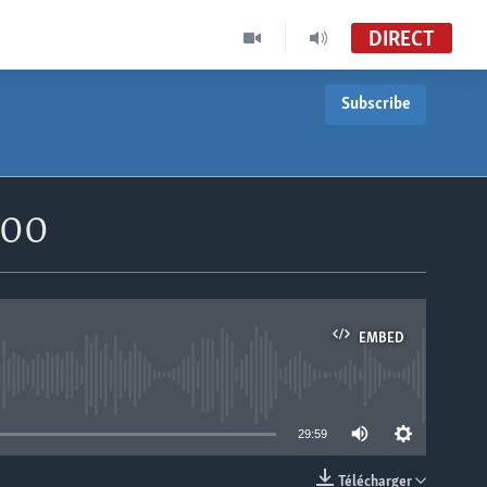
DIRECT
Subscribe
h00
EMBED
able
29:59
Télécharger