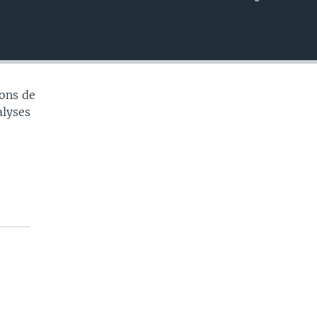
EMBED
ons de
alyses