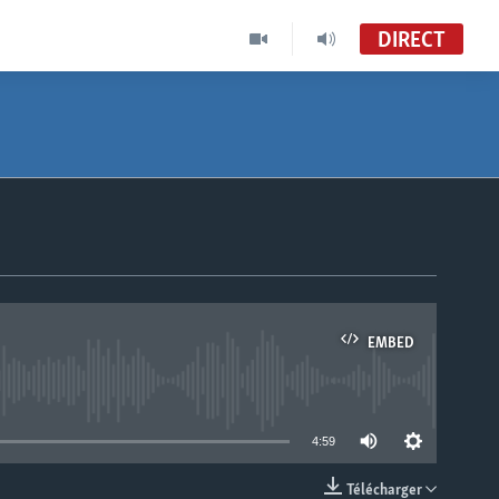
DIRECT
EMBED
able
4:59
Télécharger