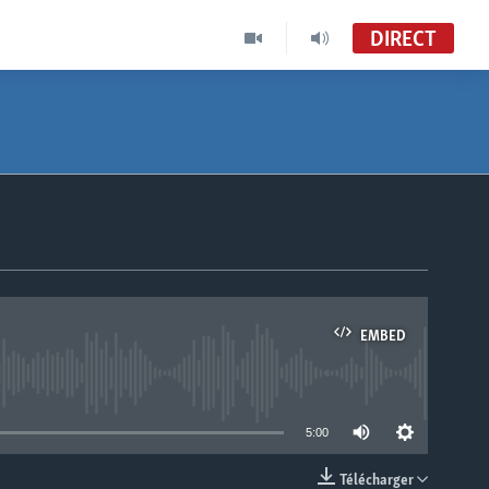
DIRECT
EMBED
able
5:00
Télécharger