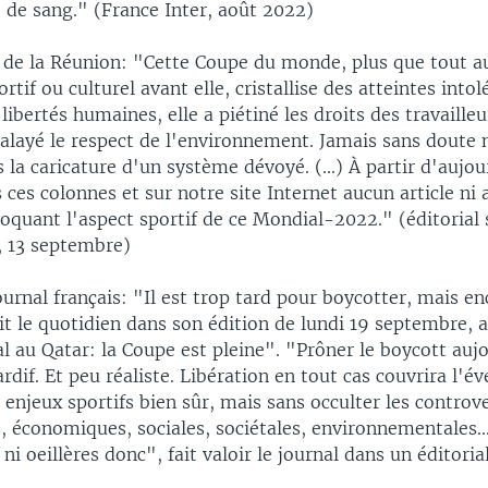
 de sang." (France Inter, août 2022)
n de la Réunion: "Cette Coupe du monde, plus que tout a
tif ou culturel avant elle, cristallise des atteintes intol
 libertés humaines, elle a piétiné les droits des travailleu
alayé le respect de l'environnement. Jamais sans doute n
s la caricature d'un système dévoyé. (...) À partir d'aujour
 ces colonnes et sur notre site Internet aucun article ni
voquant l'aspect sportif de ce Mondial-2022." (éditorial s
, 13 septembre)
journal français: "Il est trop tard pour boycotter, mais 
rit le quotidien dans son édition de lundi 19 septembre, a
 au Qatar: la Coupe est pleine". "Prôner le boycott auj
rdif. Et peu réaliste. Libération en tout cas couvrira l'
 enjeux sportifs bien sûr, mais sans occulter les controv
 économiques, sociales, sociétales, environnementales..
ni oeillères donc", fait valoir le journal dans un éditorial