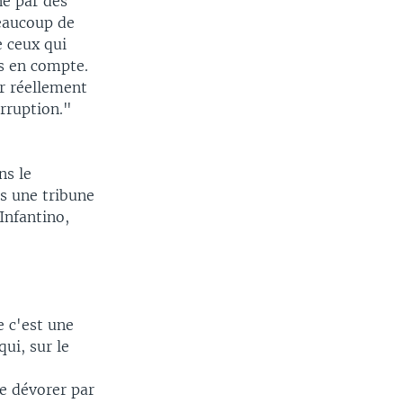
ne par des
beaucoup de
e ceux qui
s en compte.
r réellement
rruption."
ns le
s une tribune
Infantino,
e c'est une
ui, sur le
sse dévorer par