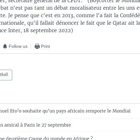
er, secrétaire général de la CFDT: "(Boycotter le Mondia
ébat n'est pas tant un débat moralisateur entre les uns e
te. Je pense que c'est en 2013, comme l'a fait la Conféd
rnationale, qu'il fallait dénoncer le fait que le Qatar ait 
ce Inter, 18 septembre 2022)
Follow us
Print
tball
uel Eto’o souhaite qu'un pays africain remporte le Mondial
en amical à Paris le 27 septembre
une deuxième Coupe du monde en Afrique ?