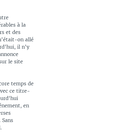
utre
érables à la
rs et des
'était-on allé
d'hui, il n'y
 annonce
ur le site
encore temps de
vec ce titre-
ourd'hui
événement, en
erses
. Sans
.