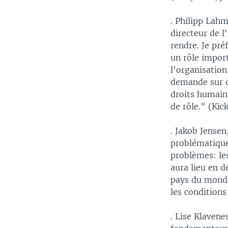
. Philipp Lah
directeur de l
rendre. Je pré
un rôle import
l'organisation
demande sur qu
droits humains
de rôle." (Kic
. Jakob Jensen
problématique
problèmes: le
aura lieu en d
pays du monde 
les conditions
. Lise Klavene