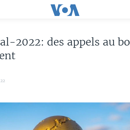
l-2022: des appels au bo
ent
022