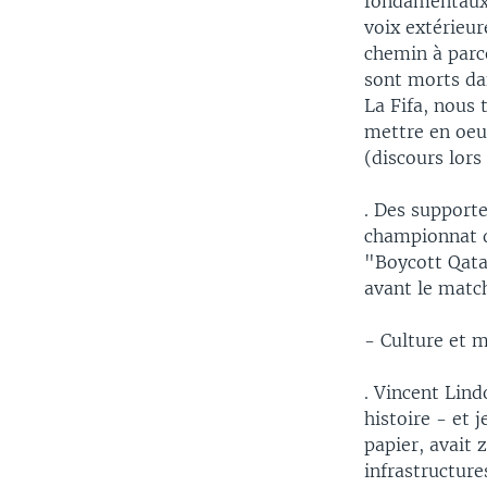
fondamentaux 
voix extérieur
chemin à parco
sont morts da
La Fifa, nous
mettre en oeu
(discours lor
. Des supporte
championnat d
"Boycott Qatar
avant le matc
- Culture et 
. Vincent Lind
histoire - et 
papier, avait 
infrastructures