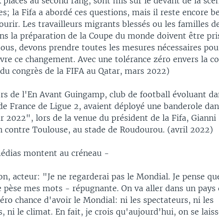
placés au second rang, sont mis sur le devant de la scè
es; la Fifa a abordé ces questions, mais il reste encore 
urir. Les travailleurs migrants blessés ou les familles d
ns la préparation de la Coupe du monde doivent être pri
 tous, devons prendre toutes les mesures nécessaires pou
vre ce changement. Avec une tolérance zéro envers la co
s du congrès de la FIFA au Qatar, mars 2022)
rs de l'En Avant Guingamp, club de football évoluant da
e France de Ligue 2, avaient déployé une banderole dan
 2022", lors de la venue du président de la Fifa, Gianni 
h contre Toulouse, au stade de Roudourou. (avril 2022)
médias montent au créneau -
on, acteur: "Je ne regarderai pas le Mondial. Je pense qu
je pèse mes mots - répugnante. On va aller dans un pays q
zéro chance d'avoir le Mondial: ni les spectateurs, ni les
, ni le climat. En fait, je crois qu'aujourd'hui, on se lai