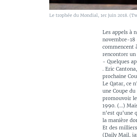
Le trophée du Mondial, 1er juin 2018. (T
Les appels à 
novembre-18 d
commencent à 
rencontrer un
- Quelques ap
. Eric Cantona
prochaine Cou
Le Qatar, ce n
une Coupe du 
promouvoir le
1990. (...) Mai
n'est qu'une q
la manière don
Et des millier
(Daily Mail, j