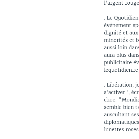
l'argent rouge
. Le Quotidie
événement spor
dignité et aux
minorités et b
aussi loin dan
aura plus dans
publicitaire é
lequotidien.re
. Libération, 
s'activer", éc
choc: "Mondial
semble bien ta
auscultant ses
diplomatiques,
lunettes roses 