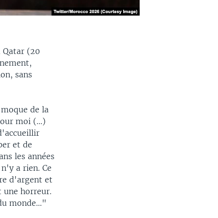
u Qatar (20
nnement,
on, sans
n moque de la
ur moi (...)
'accueillir
per et de
ans les années
 n'y a rien. Ce
re d'argent et
t une horreur.
du monde..."