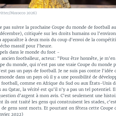
witter/Morocco 2026)
ne pas suivre la prochaine Coupe du monde de football a
écembre), critiquée sur les droits humains ou l'enviro
apparaître à deux mois du coup d'envoi de la compétiti
 écho massif pour l'heure.
pels dans le monde du foot -
, ancien footballeur, acteur: "Pour être honnête, je m'e
pe du monde, qui n'est pas une vraie Coupe du monde po
'est pas un pays de football. Je ne suis pas contre l'idée d
monde dans un pays où il y a une possibilité de dévelop
 football, comme en Afrique du Sud ou aux États-Unis d
s au Qatar, la vérité est qu'il n'y a pas un tel potentiel. Il
uestion d'argent à mon avis. C'est seulement une histoi
t ils ont traité les gens qui construisent les stades, c'es
s de gens sont morts. Et pourtant on fêtera cette Coupe 
anvier 2022)