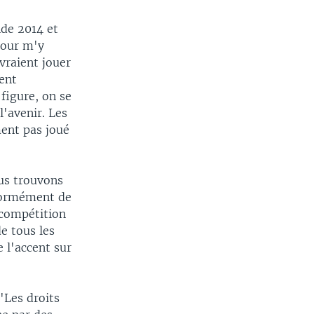
de 2014 et
pour m'y
vraient jouer
ient
 figure, on se
l'avenir. Les
ment pas joué
ous trouvons
énormément de
 compétition
e tous les
 l'accent sur
"Les droits