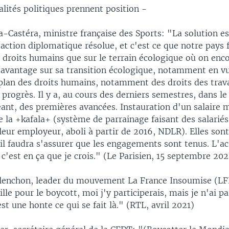
lités politiques prennent position -
a-Castéra, ministre française des Sports: "La solution e
action diplomatique résolue, et c'est ce que notre pays f
s droits humains que sur le terrain écologique où on enc
 davantage sur sa transition écologique, notamment en v
le plan des droits humains, notamment des droits des travai
 progrès. Il y a, au cours des derniers semestres, dans le
eant, des premières avancées. Instauration d'un salaire
 la +kafala+ (système de parrainage faisant des salariés
leur employeur, aboli à partir de 2016, NDLR). Elles sont
 il faudra s'assurer que les engagements sont tenus. L'ac
c'est en ça que je crois." (Le Parisien, 15 septembre 20
lenchon, leader du mouvement La France Insoumise (LFI):
ille pour le boycott, moi j'y participerais, mais je n'ai 
est une honte ce qui se fait là." (RTL, avril 2021)