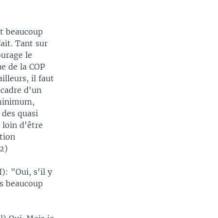
st beaucoup
ait. Tant sur
ourage le
ue de la COP
lleurs, il faut
 cadre d'un
 minimum,
 des quasi
 loin d'être
tion
22)
 "Oui, s'il y
pas beaucoup