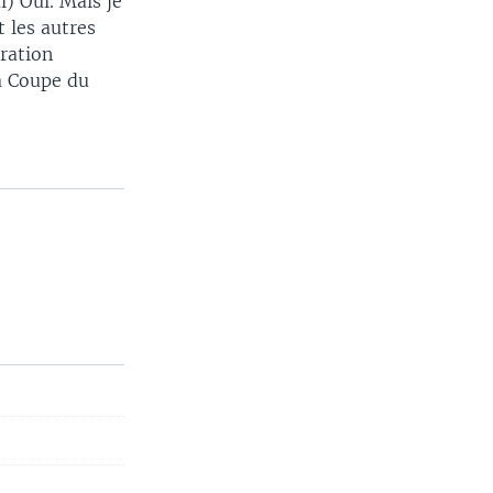
l) Oui. Mais je
t les autres
ération
la Coupe du