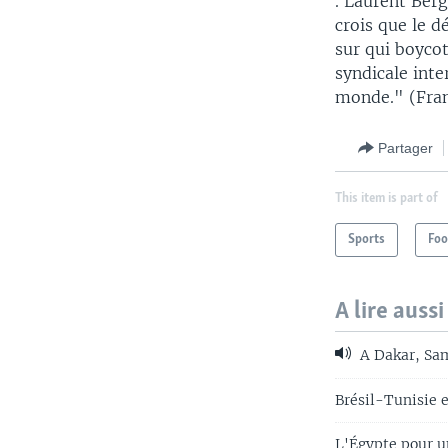
. Laurent Berg
crois que le d
sur qui boycot
syndicale inte
monde." (Fran
Partager
This item is part of
Sports
Foo
A lire aussi
A Dakar, Sam
Brésil-Tunisie 
L'Égypte pour 