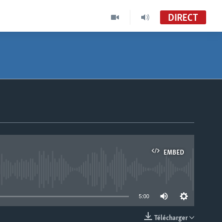
DIRECT
EMBED
able
5:00
Télécharger