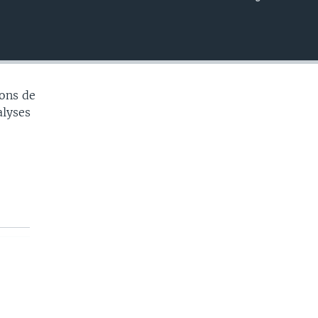
EMBED
ons de
alyses