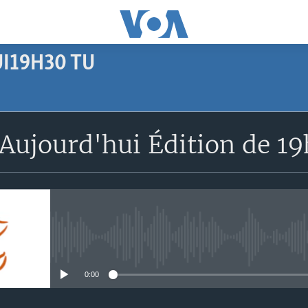
I19H30 TU
SUBSCRIBE
Aujourd'hui Édition de 1
Apple Podcasts
S'abonner
No media source currently avail
0:00