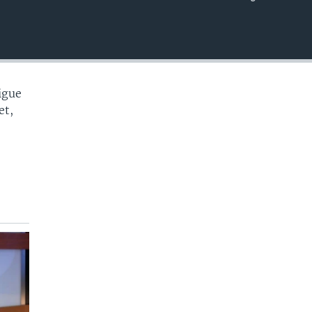
EMBED
ligue
et,