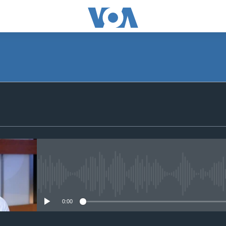
SUBSCRIBE
Apple Podcasts
S'abonner
No media source currently avail
0:00