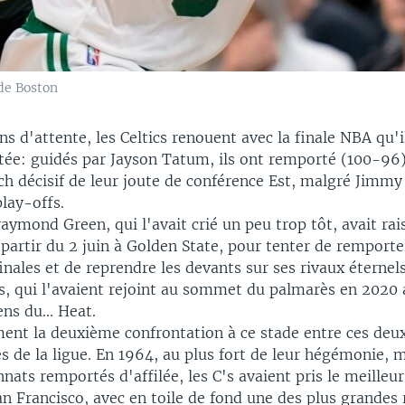
de Boston
s d'attente, les Celtics renouent avec la finale NBA qu'il
tée: guidés par Jayson Tatum, ils ont remporté (100-96
h décisif de leur joute de conférence Est, malgré Jimmy 
lay-offs.
ymond Green, qui l'avait crié un peu trop tôt, avait rai
partir du 2 juin à Golden State, pour tenter de remporter
inales et de reprendre les devants sur ses rivaux éternel
s, qui l'avaient rejoint au sommet du palmarès en 2020 
ns du... Heat.
ment la deuxième confrontation à ce stade entre ces deu
 de la ligue. En 1964, au plus fort de leur hégémonie, 
ats remportés d'affilée, les C's avaient pris le meilleur
n Francisco, avec en toile de fond une des plus grandes r