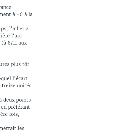
vance
ment à -6 à la
, l'ailier a
ière l'arc
 (à 8/11 aux
ures plus tôt
quel l'écart
 treize unités
 à deux points
 en préférant
ère fois,
mettait les