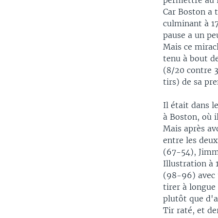
permettre au 
Car Boston a 
culminant à 17
pause a un pe
Mais ce miracl
tenu à bout de
(8/20 contre 3
tirs) de sa pr
Il était dans 
à Boston, où i
Mais après av
entre les deux
(67-54), Jimm
Illustration à
(98-96) avec u
tirer à longue
plutôt que d'a
Tir raté, et d