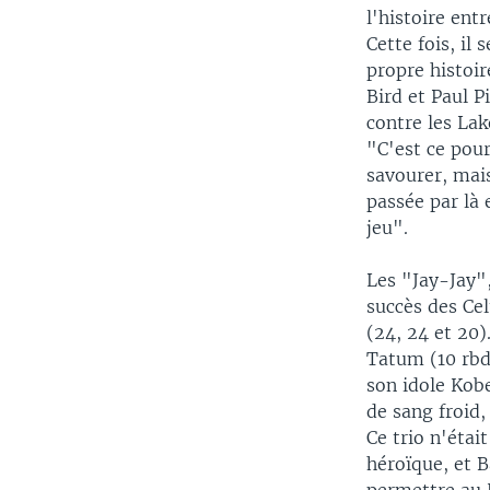
l'histoire ent
Cette fois, il
propre histoir
Bird et Paul P
contre les Lak
"C'est ce pour
savourer, mais
passée par là
jeu".
Les "Jay-Jay"
succès des Cel
(24, 24 et 20)
Tatum (10 rbds
son idole Kob
de sang froid
Ce trio n'étai
héroïque, et B