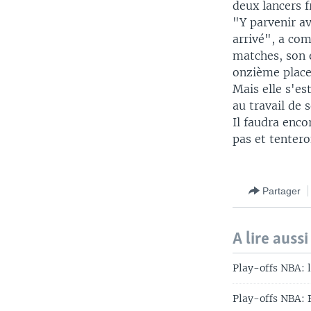
deux lancers f
"Y parvenir av
arrivé", a co
matches, son é
onzième place
Mais elle s'es
au travail de 
Il faudra enco
pas et tentero
Partager
A lire aussi
Play-offs NBA: l
Play-offs NBA: 