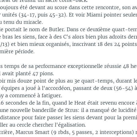
Heat de réussir un sacré come-back.
toujours été devant au score dans cette rencontre, son a
 unités (34-17, puis 45-32). Et voir Miami pointer seule
u tenu du miracle.
e portait le nom de Butler. Dans ce deuxième quart-temps
 bras les siens, face à des C's alors bien plus adroits derr
/13) et bien mieux organisés, inscrivant 18 des 24 points
emière période.
les temps de sa performance exceptionnelle réussie 48 he
l avait planté 47 pions.
oir mis douze point de plus au 3e quart-temps, durant le
 équipes a joué à l'accordéon, passant de deux (56-54) à
y a commencé à fatiguer.
 16 secondes de la fin, quand le Heat était revenu encore
ne nouvelle banderille de Strus: il a manqué de lucidité
 distance pour faire passer les siens devant pour la premi
ller au cercle chercher l'égalisation.
errière, Marcus Smart (9 rbds, 5 passes, 2 interceptions) 