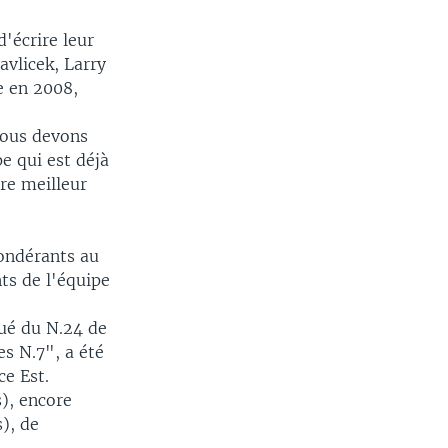
d'écrire leur
avlicek, Larry
re en 2008,
Nous devons
pe qui est déjà
re meilleur
ondérants au
nts de l'équipe
qué du N.24 de
s N.7", a été
ce Est.
), encore
), de