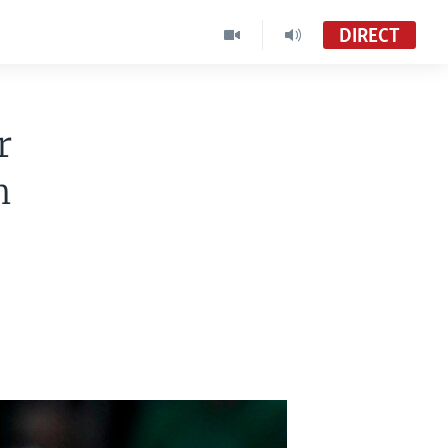
DIRECT
r
n