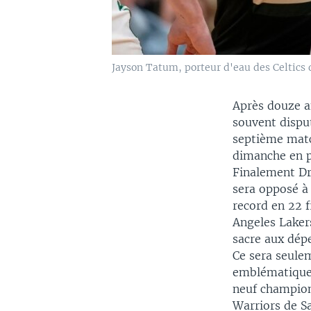
Jayson Tatum, porteur d'eau des Celtics 
Après douze an
souvent dispu
septième matc
dimanche en p
Finalement Dra
sera opposé à 
record en 22 f
Angeles Laker
sacre aux dépe
Ce sera seule
emblématiques
neuf championn
Warriors de Sa