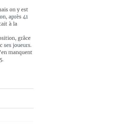
mais on y est
on, après 41
ait à la
osition, grâce
c ses joueurs.
 n'en manquent
5.