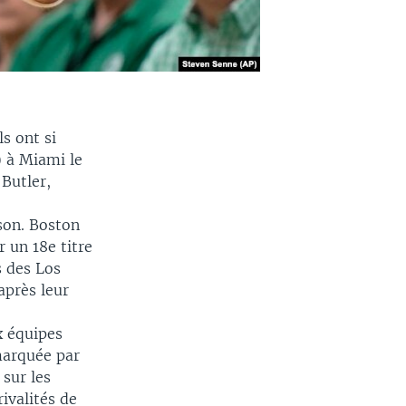
s ont si
) à Miami le
Butler,
son. Boston
 un 18e titre
s des Los
après leur
x équipes
marquée par
 sur les
ivalités de