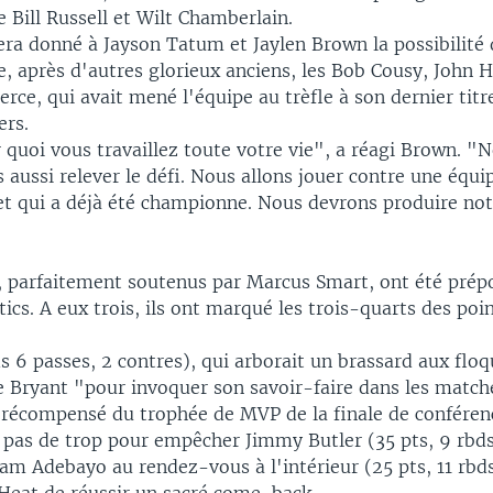
re Bill Russell et Wilt Chamberlain.
 sera donné à Jayson Tatum et Jaylen Brown la possibilité 
e, après d'autres glorieux anciens, les Bob Cousy, John H
ierce, qui avait mené l'équipe au trèfle à son dernier tit
ers.
 quoi vous travaillez toute votre vie", a réagi Brown. "
 aussi relever le défi. Nous allons jouer contre une équi
 et qui a déjà été championne. Nous devrons produire not
, parfaitement soutenus par Marcus Smart, ont été prép
tics. A eux trois, ils ont marqué les trois-quarts des poi
.
 6 passes, 2 contres), qui arborait un brassard aux flo
e Bryant "pour invoquer son savoir-faire dans les matche
, récompensé du trophée de MVP de la finale de conféren
t pas de trop pour empêcher Jimmy Butler (35 pts, 9 rbds
am Adebayo au rendez-vous à l'intérieur (25 pts, 11 rbds