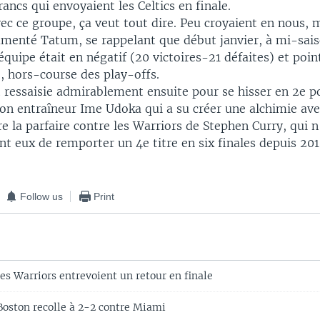
rancs qui envoyaient les Celtics en finale.
ec ce groupe, ça veut tout dire. Peu croyaient en nous, 
mmenté Tatum, se rappelant que début janvier, à mi-sais
quipe était en négatif (20 victoires-21 défaites) et point
, hors-course des play-offs.
t ressaisie admirablement ensuite pour se hisser en 2e p
son entraîneur Ime Udoka qui a su créer une alchimie ave
re la parfaire contre les Warriors de Stephen Curry, qui
nt eux de remporter un 4e titre en six finales depuis 201
Follow us
Print
es Warriors entrevoient un retour en finale
Boston recolle à 2-2 contre Miami