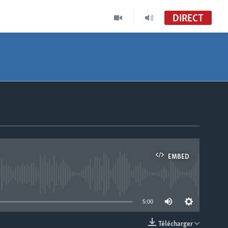
DIRECT
EMBED
able
5:00
Télécharger