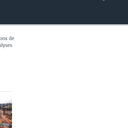
EMBED
ons de
alyses