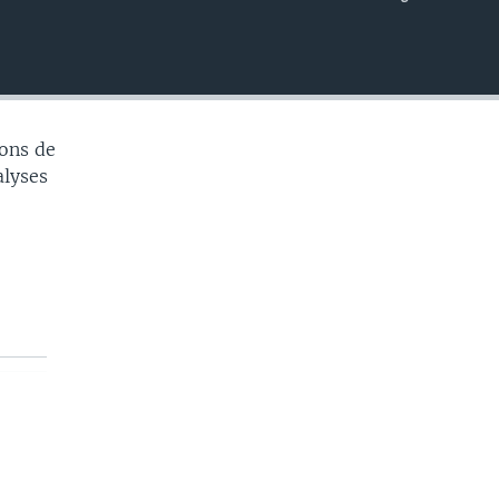
EMBED
ons de
alyses