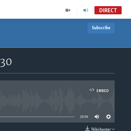
DIRECT
Subscribe
h30
EMBED
able
29:59
Télécharger