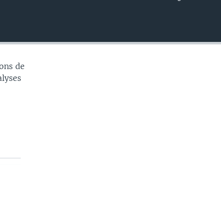
EMBED
ons de
alyses