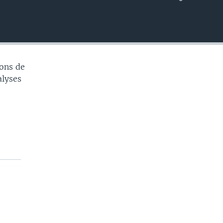
EMBED
ons de
alyses