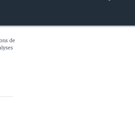
EMBED
ons de
alyses