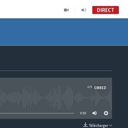
DIRECT
EMBED
able
9:59
Télécharger