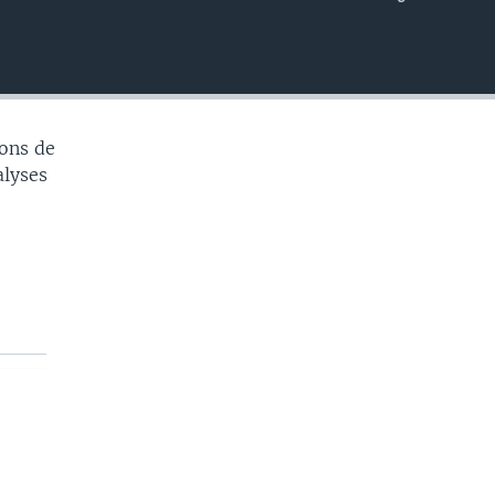
EMBED
ons de
alyses