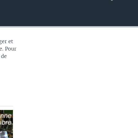
EMBED
ger et
e. Pour
 de