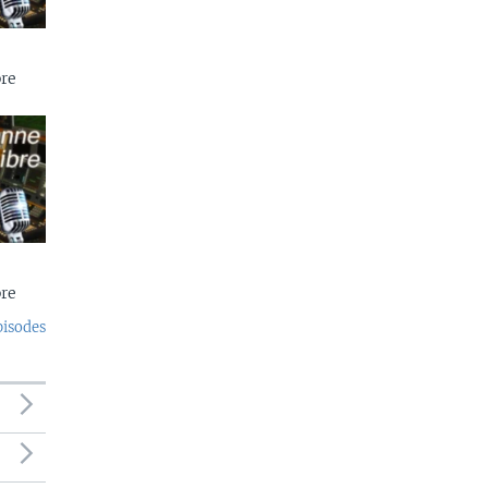
re
re
pisodes