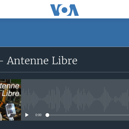
SUBSCRIBE
 Antenne Libre
S'abonner
No media source currently avail
0:00