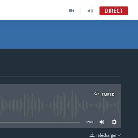
DIRECT
EMBED
able
5:00
Télécharger