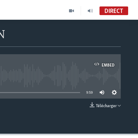
DIRECT
N
EMBED
able
9:59
Télécharger
EMBED