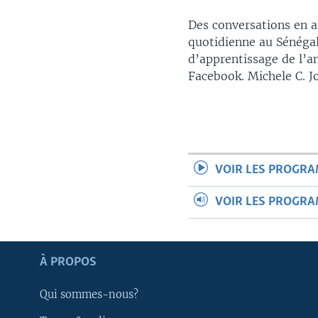
Des conversations en an
quotidienne au Sénéga
d’apprentissage de l’a
Facebook. Michele C. J
VOIR LES PROGR
VOIR LES PROGR
À PROPOS
Apprenez L'anglais
Qui sommes-nous?
SUIVEZ-NOUS