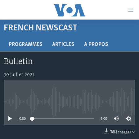
Liens
d'accessibilité
Menu
FRENCH NEWSCAST
principal
À LA UNE
Retour
TV
AFRIQUE
PROGRAMMES
ARTICLES
A PROPOS
à
la
RADIO
ÉTATS-UNIS
LE MONDE AUJOURD'HUI
Bulletin
navigation
AUTRES LANGUES
MONDE
VOA60 AFRIQUE
LE MONDE AUJOURD'HUI
principale
30 juillet 2021
Retour
SPORT
WASHINGTON FORUM
À VOTRE AVIS
BAMBARA
à
Apprenez L'anglais
CORRESPONDANT VOA
VOTRE SANTÉ VOTRE AVENIR
FULFULDE
la
recherche
SUIVEZ-NOUS
FOCUS SAHEL
LE MONDE AU FÉMININ
LINGALA
No media source currently available
REPORTAGES
L'AMÉRIQUE ET VOUS
SANGO
0:00
5:00
VOUS + NOUS
DIALOGUE DES RELIGIONS
Langues
Télécharger
CARNET DE SANTÉ
RM SHOW