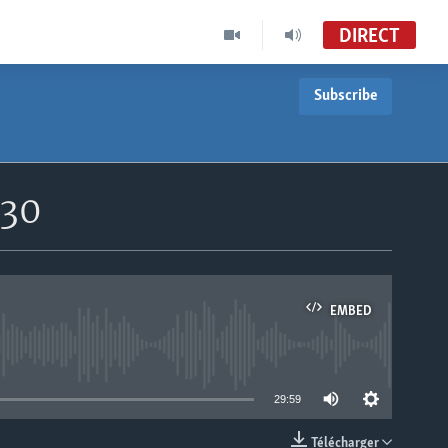
DIRECT
Subscribe
h30
EMBED
able
29:59
Télécharger