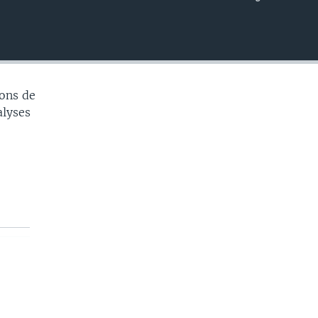
EMBED
ons de
alyses