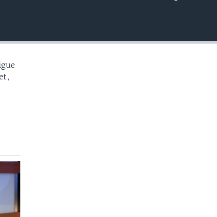
EMBED
ligue
et,