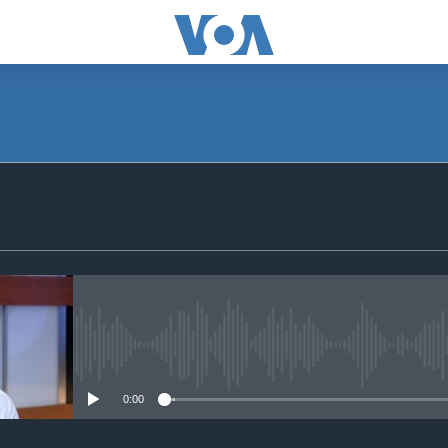
SUBSCRIBE
Apple Podcasts
S'abonner
No media source currently avail
0:00