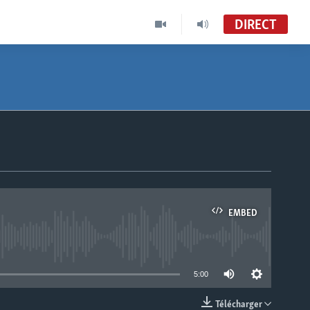
DIRECT
EMBED
able
5:00
Télécharger