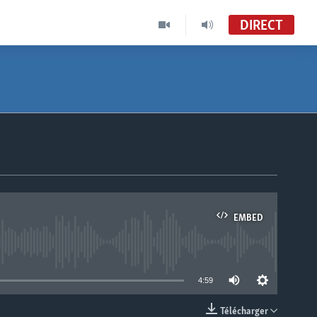
DIRECT
EMBED
able
4:59
Télécharger