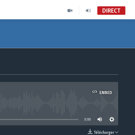
DIRECT
EMBED
able
5:00
Télécharger