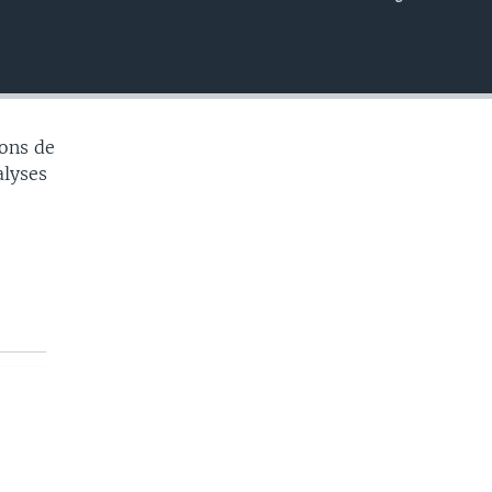
EMBED
ons de
alyses