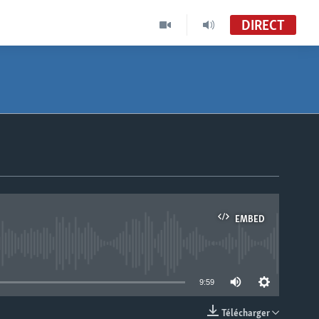
DIRECT
EMBED
able
9:59
Télécharger