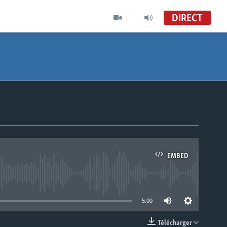
DIRECT
EMBED
able
5:00
Télécharger