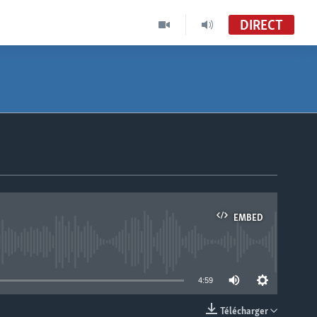
DIRECT
EMBED
able
4:59
Télécharger