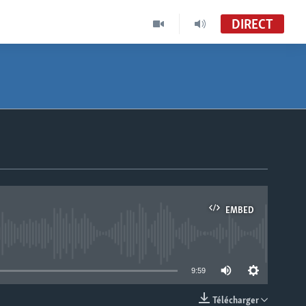
DIRECT
EMBED
able
9:59
Télécharger