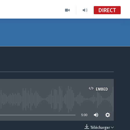
DIRECT
EMBED
able
5:00
Télécharger