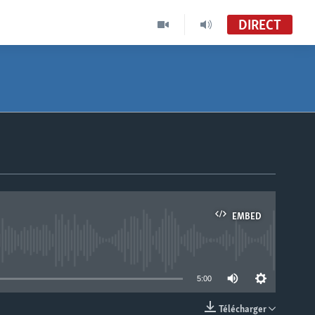
DIRECT
EMBED
able
5:00
Télécharger