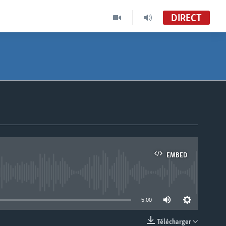
DIRECT
EMBED
able
5:00
Télécharger