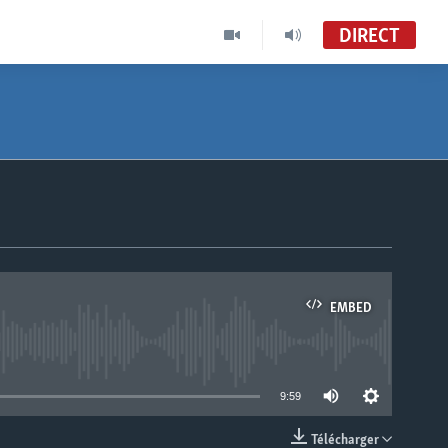
DIRECT
EMBED
able
9:59
Télécharger