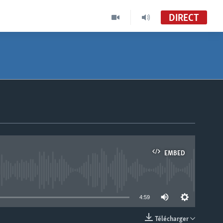
DIRECT
EMBED
able
4:59
Télécharger