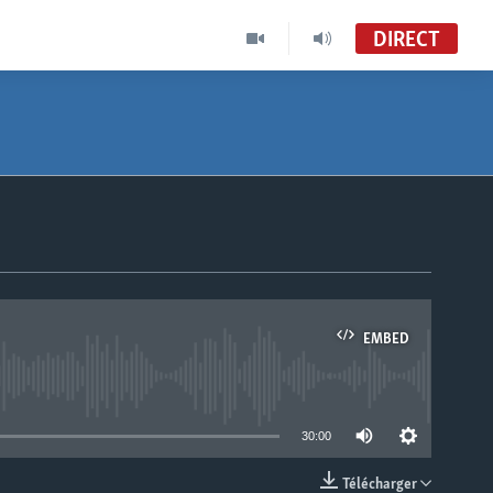
DIRECT
EMBED
able
30:00
Télécharger