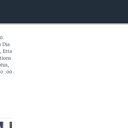
EMBED
0.
u Dia
, Etta
tions
phis,
0 :00 .