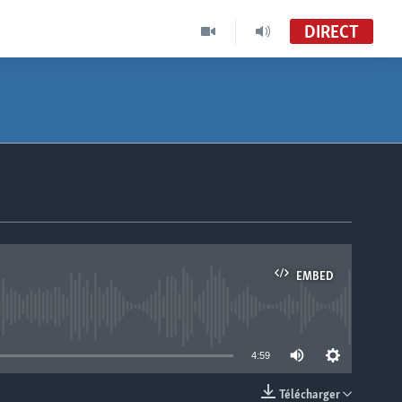
DIRECT
EMBED
able
4:59
Télécharger