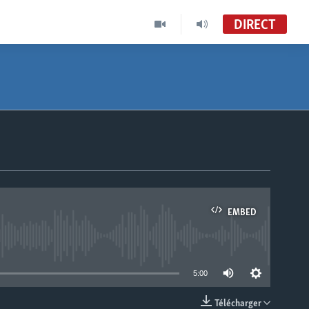
DIRECT
EMBED
able
5:00
Télécharger