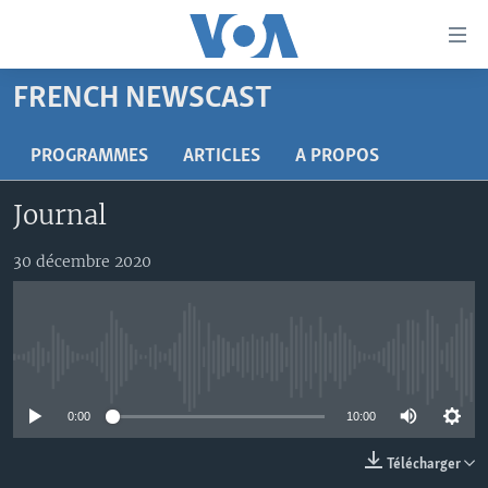
Liens
d'accessibilité
Menu
FRENCH NEWSCAST
principal
À LA UNE
Retour
TV
AFRIQUE
PROGRAMMES
ARTICLES
A PROPOS
à
la
RADIO
ÉTATS-UNIS
LE MONDE AUJOURD'HUI
Journal
navigation
AUTRES LANGUES
MONDE
VOA60 AFRIQUE
LE MONDE AUJOURD'HUI
principale
30 décembre 2020
Retour
SPORT
WASHINGTON FORUM
À VOTRE AVIS
BAMBARA
à
Apprenez L'anglais
CORRESPONDANT VOA
VOTRE SANTÉ VOTRE AVENIR
FULFULDE
la
recherche
SUIVEZ-NOUS
FOCUS SAHEL
LE MONDE AU FÉMININ
LINGALA
No media source currently available
REPORTAGES
L'AMÉRIQUE ET VOUS
SANGO
0:00
10:00
VOUS + NOUS
DIALOGUE DES RELIGIONS
Langues
Télécharger
CARNET DE SANTÉ
RM SHOW