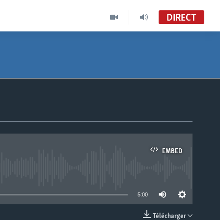
DIRECT
EMBED
able
5:00
Télécharger