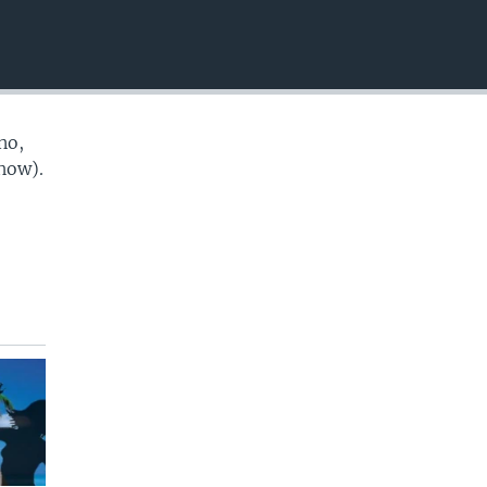
EMBED
no,
how).