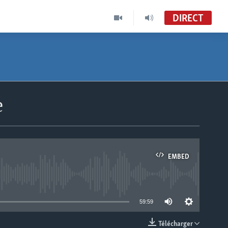
DIRECT
e
EMBED
able
59:59
Télécharger