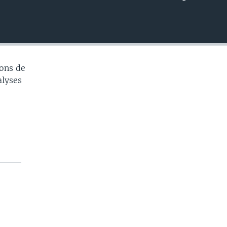
EMBED
ons de
alyses