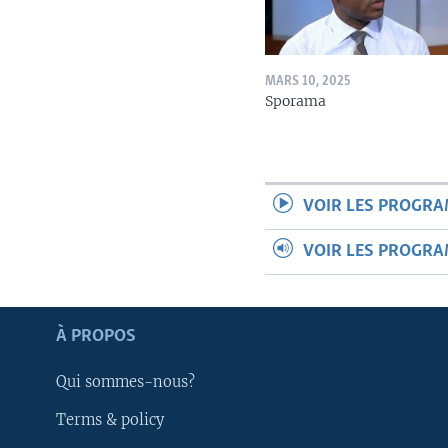
MARS 10, 2025
Sporama
VOIR LES PROGR
VOIR LES PROGR
Apprenez L'anglais
À PROPOS
SUIVEZ-NOUS
Qui sommes-nous?
Terms & policy