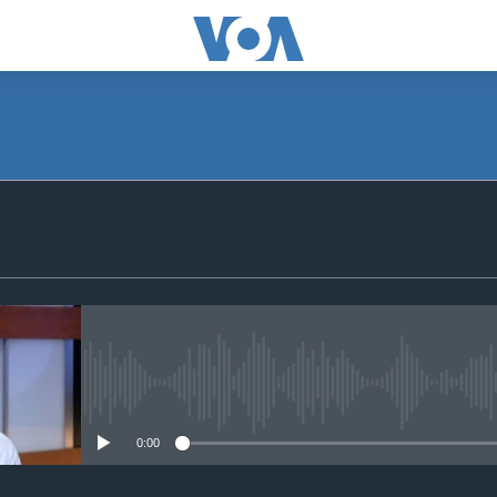
SUBSCRIBE
Apple Podcasts
S'abonner
No media source currently avail
0:00