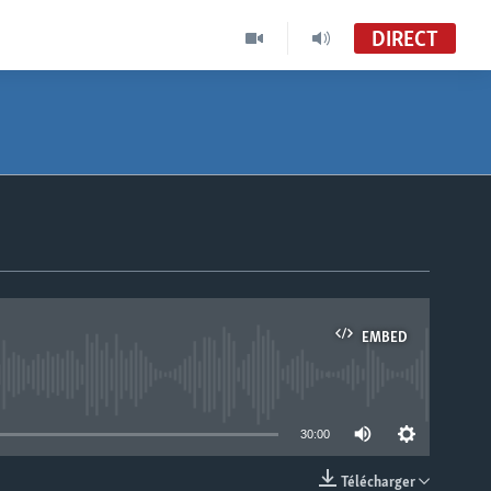
DIRECT
EMBED
able
30:00
Télécharger