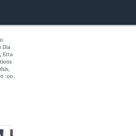
EMBED
0.
u Dia
, Etta
tions
phis,
0 :00 .