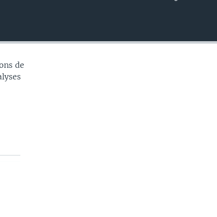
EMBED
ons de
alyses